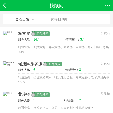
找顾问
欣欣首页
全部分类
搜索
登录欣欣
黄石出发
选择目的地
杨文景
黄石
新晋顾问
147
37
服务人数：
行程设计：
精通业务：新婚旅游、老年旅游、家庭游，自驾游，单订门票，恩施
专线
瑞捷国旅客服
黄石
新晋顾问
6
3
服务人数：
行程设计：
精通业务：出境旅游专家，吃玩住行全程一站式服务，老客户回头率
100%
黄玲聆
恩施
新晋顾问
3
2
服务人数：
行程设计：
精通业务：擅长为个人、公司、家庭定制个性化旅游服务