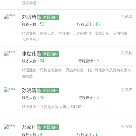
游百事通；
刘贝琦
武汉
新晋顾问
52
18
服务人数：
行程设计：
精通业务：家庭出游、蜜月旅行、休闲度假、团队定制、公司拓展、
会务考察！
张世伟
恩施
新晋顾问
24
9
服务人数：
行程设计：
精通业务：恩施当地旅游，恩施大峡谷，利川腾龙洞等恩施所有景点
都娴熟
孙晓清
武汉
新晋顾问
16
6
服务人数：
行程设计：
精通业务：只要是旅游 去哪儿都找我！
郑家桂
宜昌
新晋顾问
4
1
服务人数：
行程设计：